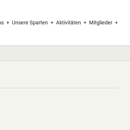
llflugverein
ns
Unsere Sparten
Aktivitäten
Mitglieder
ingen