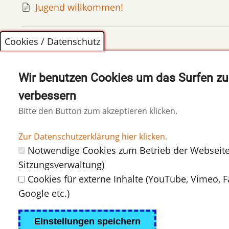
Jugend willkommen!
Links
Cookies / Datenschutz
für
Diese Seite teilen auf:
Wir benutzen Cookies um das Surfen zu
das
verbessern
Bitte den Button zum akzeptieren klicken.
Blättern
Zur Datenschutzerklärung hier klicken.
im
Notwendige Cookies zum Betrieb der Webseite
Sitzungsverwaltung)
Buch
Cookies für externe Inhalte (YouTube, Vimeo, 
Unsere
Google etc.)
Sparten
Einstellungen speichern