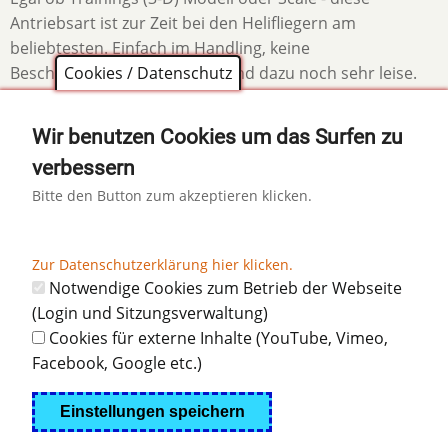
Antriebsart ist zur Zeit bei den Helifliegern am
beliebtesten. Einfach im Handling, keine
Cookies / Datenschutz
Beschaffungsthemen (Sprit) und dazu noch sehr leise.
Links
Verbrennerhelis
Nach
Turbinenhelis
Wir benutzen Cookies um das Surfen zu
oben
verbessern
für
Bitte den Button zum akzeptieren klicken.
Diese Seite teilen auf:
das
Blättern
Zur Datenschutzerklärung hier klicken.
Notwendige Cookies zum Betrieb der Webseite
im
(Login und Sitzungsverwaltung)
Cookies für externe Inhalte (YouTube, Vimeo,
Buch
Facebook, Google etc.)
Kontakt
|
Impressum
|
Datenschutzerklärung
Elektrohelis
Einstellungen speichern
© 2024 Modellflugverein Böblingen e.V.